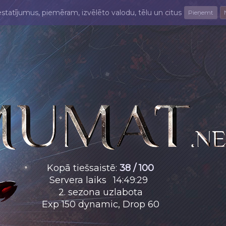
estatījumus, piemēram, izvēlēto valodu, tēlu un citus
Pieņemt
Kopā tiešsaistē
:
38 / 100
Servera laiks
14
:
49
:
30
2. sezona uzlabota
Exp 150 dynamic, Drop 60