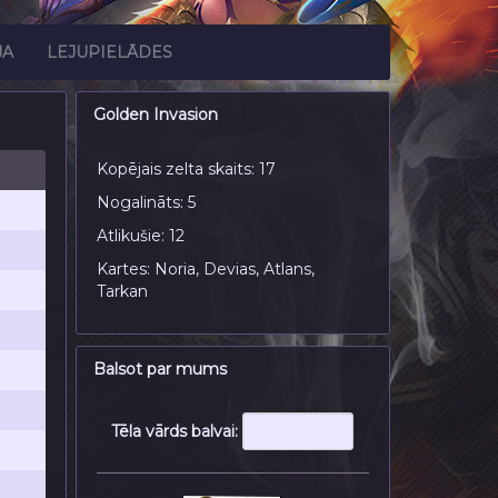
JA
LEJUPIELĀDES
Golden Invasion
Kopējais zelta skaits: 17
Nogalināts: 5
Atlikušie: 12
Kartes: Noria, Devias, Atlans,
Tarkan
Balsot par mums
Tēla vārds balvai: