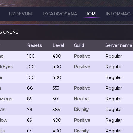
UZDEVUMI
IZGATAVOŠANA
TOPI
INFORMĀCI
S ONLINE
Resets
Level
Guild
Server name
me
100
400
Positive
Regular
kEyes
100
400
Positive
Regular
a
100
400
Regular
a
88
353
Positive
Regular
ziegs
85
301
NeuTral
Regular
vin
79
389
Divinity
Regular
dow
66
400
Positive
Regular
ija
63
400
Divinity
Regular