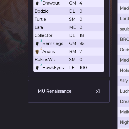
3
Drawout
GM
4
Mad
Bodzio
DL
0
Lord
Turtle
SM
0
Lara
ME
0
saul
Collector
DL
18
BRO
3
Bemziegs
GM
85
5
Gods
Andris
BM
7
BukinsWiz
SM
0
Mad
3
HawkEyes
LE
100
Hok
Silfy
MU Renaissance
x1
Luci
Dre
Mail
Nig