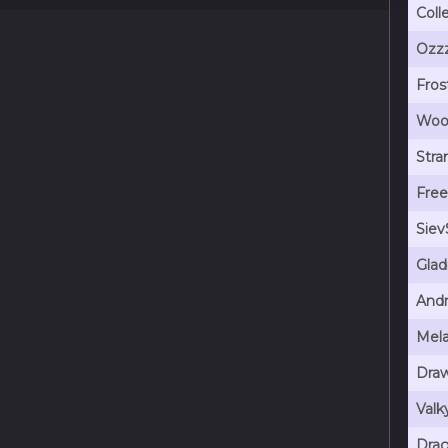
Coll
Ozz
Fros
Woo
Stra
Free
Siev
Glad
Andr
Mel
Dra
Valk
Dra