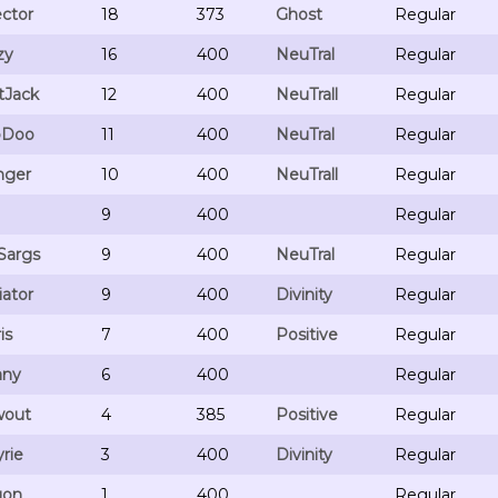
ector
18
373
Ghost
Regular
zy
16
400
NeuTral
Regular
tJack
12
400
NeuTrall
Regular
Doo
11
400
NeuTral
Regular
nger
10
400
NeuTrall
Regular
9
400
Regular
Sargs
9
400
NeuTral
Regular
iator
9
400
Divinity
Regular
is
7
400
Positive
Regular
any
6
400
Regular
wout
4
385
Positive
Regular
yrie
3
400
Divinity
Regular
gon
1
400
Regular