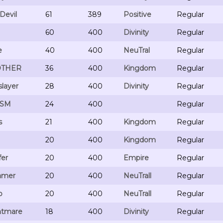
Devil
61
389
Positive
Regular
60
400
Divinity
Regular
e
40
400
NeuTral
Regular
THER
36
400
Kingdom
Regular
layer
28
400
Divinity
Regular
SM
24
400
Regular
s
21
400
Kingdom
Regular
20
400
Kingdom
Regular
fer
20
400
Empire
Regular
amer
20
400
NeuTrall
Regular
o
20
400
NeuTrall
Regular
htmare
18
400
Divinity
Regular