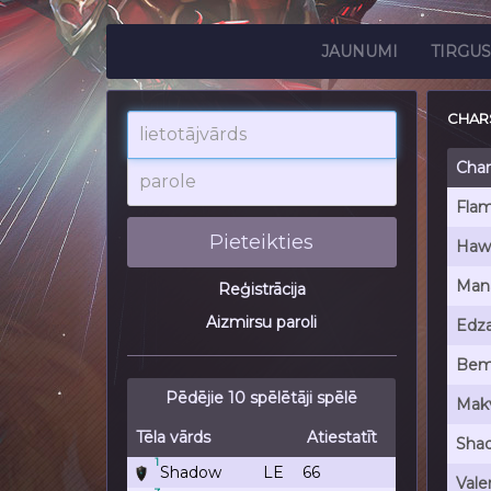
JAUNUMI
TIRGUS
CHAR
lietotājvārds
parole
Char
Fla
Pieteikties
Haw
Man
Reģistrācija
Aizmirsu paroli
Edz
Bem
Pēdējie 10 spēlētāji spēlē
Mak
Tēla vārds
Atiestatīt
Sha
1
Shadow
LE
66
Valer