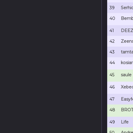
39
Serhi
40
Bemb
41
DEEZ
42
Zeen
43
tamt
44
kosiar
45
saule
46
Xebe
47
Easy
48
BRO
49
Life
50
Andr