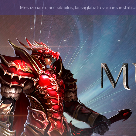
Mēs izmantojam sīkfailus, lai saglabātu vietnes iestatīj