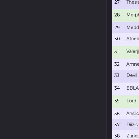
27
Thesi
28
Morph
29
Meddl
30
Atrieb
31
Valeri
32
Amne
33
Devil
34
EBL
35
Lord
36
Ansiic
37
Diizis
38
Zanda