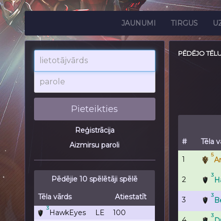
JAUNUMI
TIRGUS
U
PĒDĒJO TĒL
lietotājvārds
parole
Pieteikties
Reģistrācija
#
Tēla v
Aizmirsu paroli
5
1
An
3
Pēdējie 10 spēlētāji spēlē
2
H
3
Tēla vārds
Atiestatīt
3
B
3
HawkEyes
LE
100
3
4
D