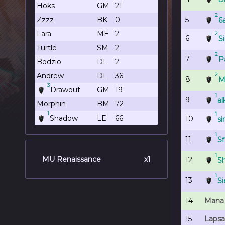
Hoks
GM
21
2
Zzzz
BK
0
5
6
Lara
ME
2
2
6
S
Turtle
SM
2
2
7
P
Bodzio
DL
2
Andrew
DL
36
2
8
M
3
Drawout
GM
19
1
9
a
Morphin
BM
72
1
1
Shadow
LE
66
10
si
1
11
Sf
1
MU Renaissance
x1
12
S
1
13
Si
14
Mana
15
Lapsa