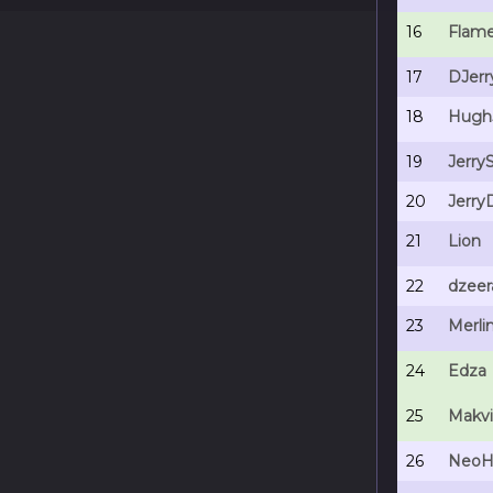
16
Flam
17
DJerr
18
Hugh
19
Jerry
20
Jerry
21
Lion
22
dzeer
23
Merli
24
Edza
25
Makv
26
NeoH