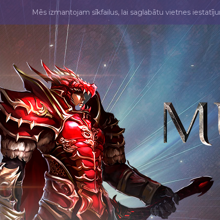
Mēs izmantojam sīkfailus, lai saglabātu vietnes iestatīj