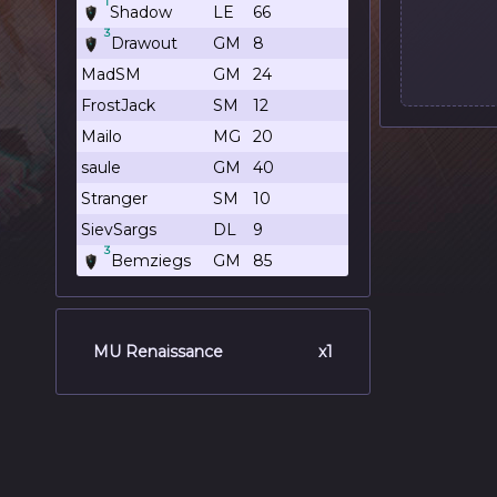
1
Shadow
LE
66
3
Drawout
GM
8
MadSM
GM
24
FrostJack
SM
12
Mailo
MG
20
saule
GM
40
Stranger
SM
10
SievSargs
DL
9
3
Bemziegs
GM
85
MU Renaissance
x1