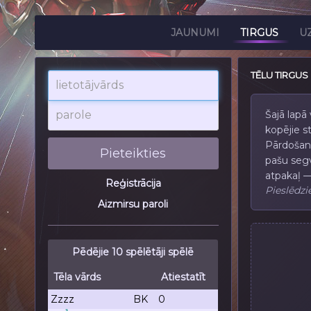
JAUNUMI
TIRGUS
U
TĒLU TIRGUS
lietotājvārds
parole
Šajā lapā
kopējie st
Pārdošana
Pieteikties
pašu segv
atpakaļ —
Reģistrācija
Pieslēdzie
Aizmirsu paroli
Pēdējie 10 spēlētāji spēlē
Tēla vārds
Atiestatīt
Zzzz
BK
0