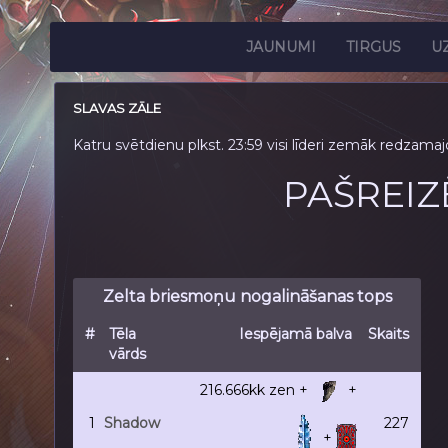
JAUNUMI
TIRGUS
U
SLAVAS ZĀLE
Katru svētdienu plkst. 23:59 visi līderi zemāk redzam
PAŠREIZ
Zelta briesmoņu nogalināšanas tops
#
Tēla
Iespējamā balva
Skaits
vārds
216.666kk
zen +
+
1
Shadow
227
+