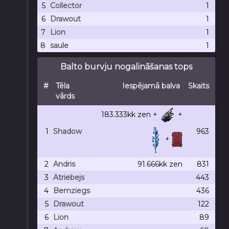
5
Collector
1
6
Drawout
1
7
Lion
1
8
saule
1
Balto burvju nogalināšanas tops
#
Tēla
Iespējamā balva
Skaits
vārds
183.333kk
zen +
+
1
Shadow
963
+
2
Andris
91.666kk
zen
831
3
Atriebejs
443
4
Bemziegs
436
5
Drawout
122
6
Lion
89