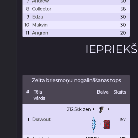
7
Andrew
60
8
Collector
58
9
Edza
30
10
Makvin
30
11
Angron
20
IEPRIEK
Zelta briesmoņu nogalināšanas tops
#
Tēla
Balva
Skaits
vārds
212.5kk
zen +
+
1
Drawout
157
+