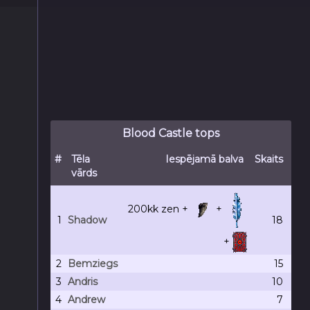
Blood Castle tops
#
Tēla
Iespējamā balva
Skaits
vārds
200kk
zen +
+
1
Shadow
18
+
2
Bemziegs
15
3
Andris
10
4
Andrew
7