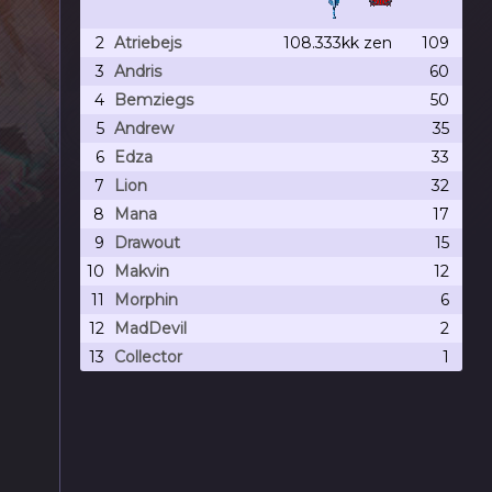
2
Atriebejs
108.333kk
zen
109
3
Andris
60
4
Bemziegs
50
5
Andrew
35
6
Edza
33
7
Lion
32
8
Mana
17
9
Drawout
15
10
Makvin
12
11
Morphin
6
12
MadDevil
2
13
Collector
1