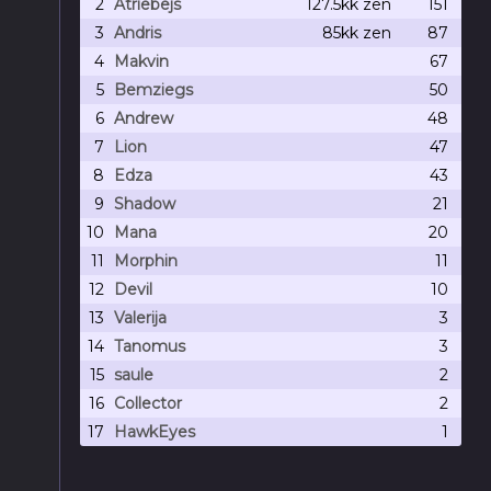
2
Atriebejs
127.5kk
zen
151
3
Andris
85kk
zen
87
4
Makvin
67
5
Bemziegs
50
6
Andrew
48
7
Lion
47
8
Edza
43
9
Shadow
21
10
Mana
20
11
Morphin
11
12
Devil
10
13
Valerija
3
14
Tanomus
3
15
saule
2
16
Collector
2
17
HawkEyes
1