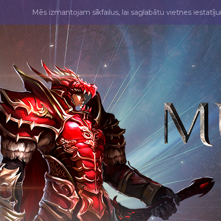
Mēs izmantojam sīkfailus, lai saglabātu vietnes iestatīj