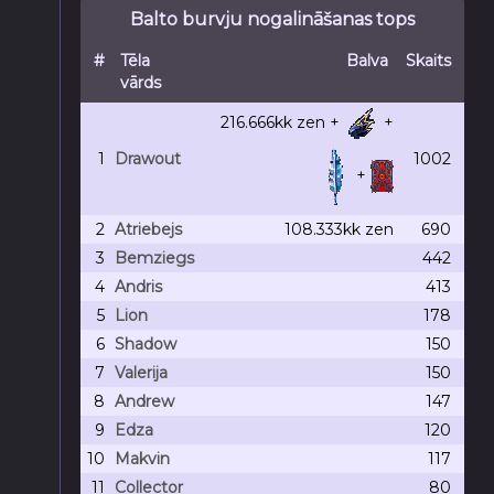
Balto burvju nogalināšanas tops
#
Tēla
Balva
Skaits
vārds
216.666kk
zen +
+
1
Drawout
1002
+
2
Atriebejs
108.333kk
zen
690
3
Bemziegs
442
4
Andris
413
5
Lion
178
6
Shadow
150
7
Valerija
150
8
Andrew
147
9
Edza
120
10
Makvin
117
11
Collector
80