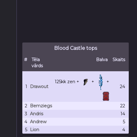
Blood Castle tops
#
Tēla
Balva
Skaits
vārds
125kk
zen +
+
+
1
Drawout
24
2
Bemziegs
22
3
Andris
14
4
Andrew
5
5
Lion
4