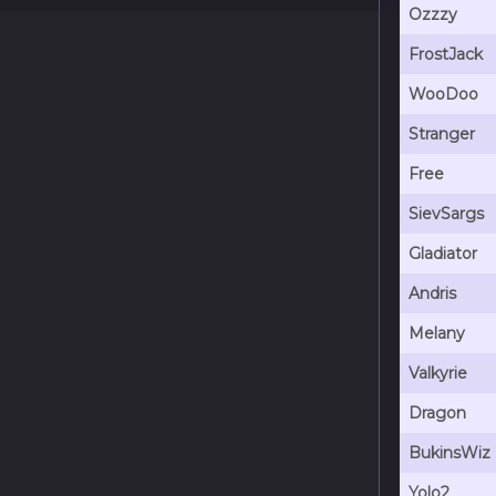
Ozzzy
FrostJack
WooDoo
Stranger
Free
SievSargs
Gladiator
Andris
Melany
Valkyrie
Dragon
BukinsWiz
Yolo2