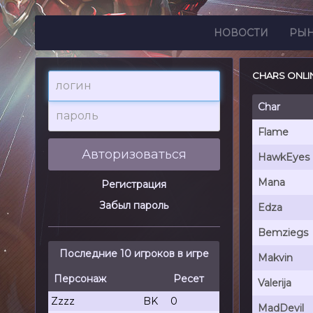
НОВОСТИ
РЫ
CHARS ONLI
логин
пароль
Char
Flame
Авторизоваться
HawkEyes
Mana
Регистрация
Забыл пароль
Edza
Bemziegs
Последние 10 игроков в игре
Makvin
Персонаж
Ресет
Valerija
Zzzz
BK
0
MadDevil