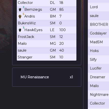
Collector
DL
18
Lord
3
Bemziegs
GM
85
5
saule
Andris
BM
7
BukinsWiz
SM
0
BROTHER
3
HawkEyes
LE
100
Godslayer
FrostJack
SM
12
MadSM
Mailo
MG
20
saule
GM
40
Hoks
Stranger
SM
10
Silfy
Lucifer
MU Renaissance
x1
Dreamer
Mailo
Nightmare
Collector