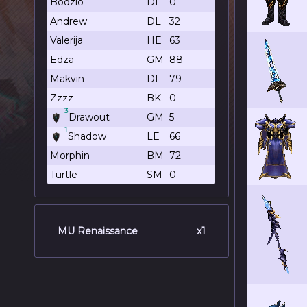
Bodzio
DL
0
Andrew
DL
32
Valerija
HE
63
Edza
GM
88
Makvin
DL
79
Zzzz
BK
0
3
Drawout
GM
5
1
Shadow
LE
66
Morphin
BM
72
Turtle
SM
0
MU Renaissance
x1