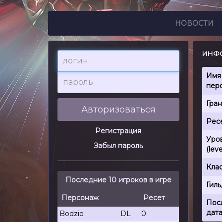
НОВОСТИ
ИНФО
логин
пароль
Имя
пер
Гра
Авторизоваться
Рес
Регистрация
Уро
Забыл пароль
(leve
Кла
Последние 10 игроков в игре
Гил
Персонаж
Ресет
Пос
дата
Bodzio
DL
0