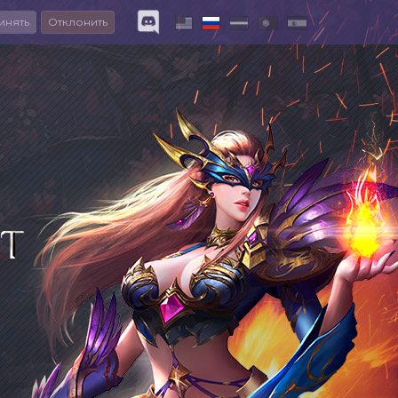
инять
Отклонить