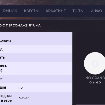
РЫНОК
КВЕСТЫ
КРАФТИНГ
ТОПЫ
ИНФО
 О ПЕРСОНАЖЕ: RYUMA
сонажа
нд
еты
0
вень
l)
NO GRAND
сс
Grand 0
ьдия
no
ледняя
Never
 в игре