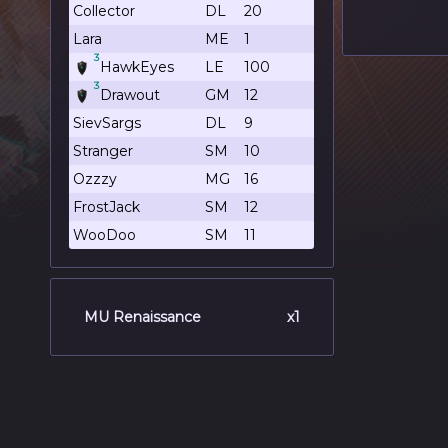
Collector
DL
20
Lara
ME
1
3
HawkEyes
LE
100
3
Drawout
GM
12
SievSargs
DL
9
Stranger
SM
10
Ozzzy
MG
16
FrostJack
SM
12
WooDoo
SM
11
MU Renaissance
x1