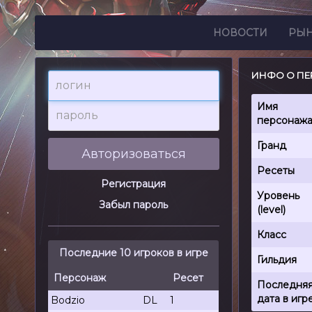
НОВОСТИ
РЫ
ИНФО О ПЕ
логин
пароль
Имя
персонаж
Гранд
Авторизоваться
Ресеты
Регистрация
Уровень
Забыл пароль
(level)
Класс
Последние 10 игроков в игре
Гильдия
Персонаж
Ресет
Последня
дата в игр
Bodzio
DL
1