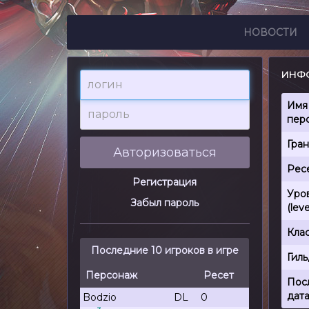
НОВОСТИ
ИНФО
логин
пароль
Имя
пер
Гра
Авторизоваться
Рес
Регистрация
Уро
Забыл пароль
(leve
Кла
Последние 10 игроков в игре
Гил
Персонаж
Ресет
Пос
дата
Bodzio
DL
0