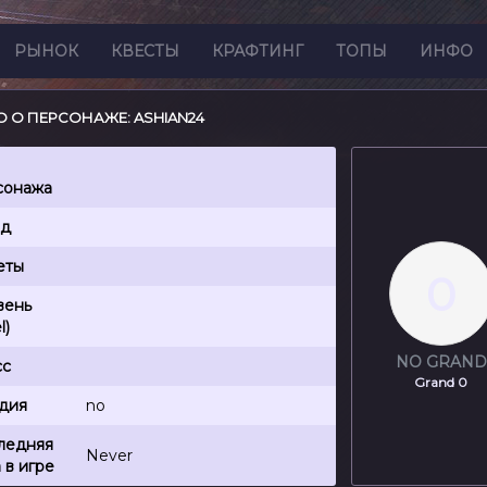
РЫНОК
КВЕСТЫ
КРАФТИНГ
ТОПЫ
ИНФО
 О ПЕРСОНАЖЕ: ASHIAN24
сонажа
нд
еты
0
вень
l)
NO GRAND
сс
Grand 0
ьдия
no
ледняя
Never
 в игре