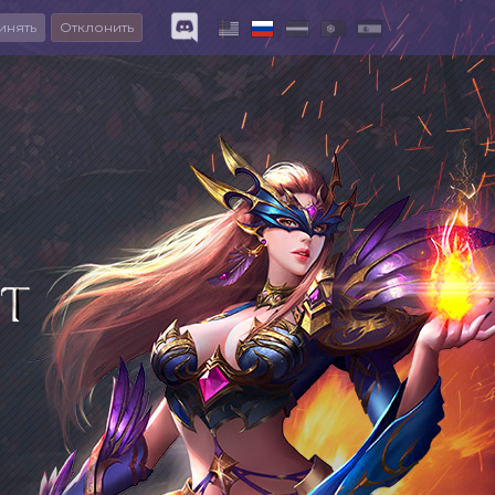
инять
Отклонить