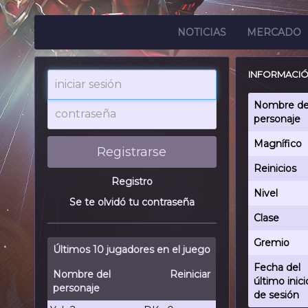
NOTICIAS
MERCADO
INFORMACIÓ
iniciar
sesión
contraseña
Nombre de
personaje
Magnífico
Registrarse
Reinicios
Registro
Nivel
Se te olvidó tu contraseña
Clase
Gremio
Últimos 10 jugadores en el juego
Fecha del
Nombre del
Reiniciar
último inici
personaje
de sesión