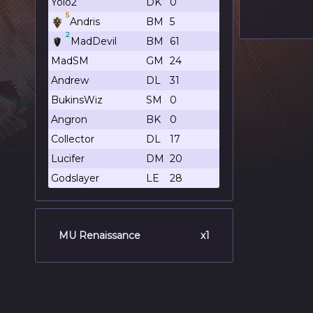
Yolo2
DK
0
5
Andris
BM
5
2
MadDevil
BM
61
MadSM
GM
24
Andrew
DL
31
BukinsWiz
SM
0
Angron
BK
0
Collector
DL
17
Lucifer
DM
20
Godslayer
LE
28
MU Renaissance
x1